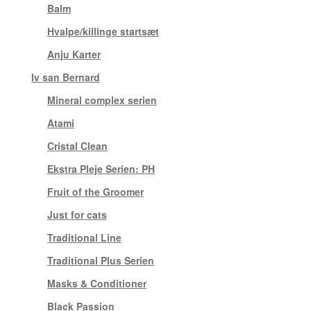
Balm
(2)
Hvalpe/killinge startsæt
(2)
Anju Karter
(1)
Iv san Bernard
(61)
Mineral complex serien
(3)
Atami
(4)
Cristal Clean
(3)
Ekstra Pleje Serien: PH
(1)
Fruit of the Groomer
(10)
Just for cats
(7)
Traditional Line
(7)
Traditional Plus Serien
(4)
Masks & Conditioner
(1)
Black Passion
(2)