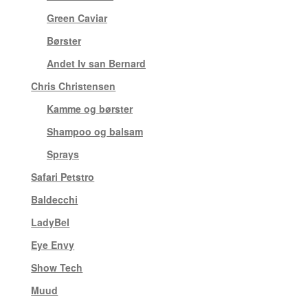
Green Caviar
(5)
Børster
(3)
Andet Iv san Bernard
(4)
Chris Christensen
(6)
Kamme og børster
(2)
Shampoo og balsam
(3)
Sprays
(1)
Safari Petstro
(7)
Baldecchi
(15)
LadyBel
(1)
Eye Envy
(17)
Show Tech
(19)
Muud
(25)