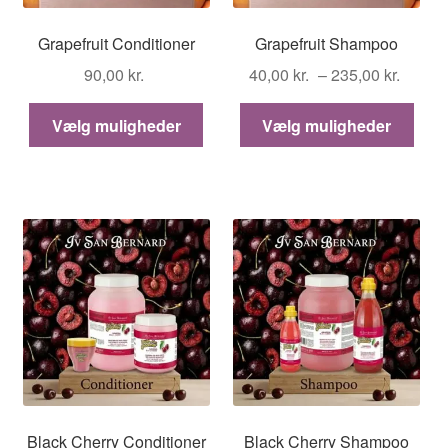
Grapefruit Conditioner
Grapefruit Shampoo
Prisin
90,00
kr.
40,00
kr.
–
235,00
kr.
40,00 
Dette
Dett
til
Vælg muligheder
Vælg muligheder
vare
vare
235,00
har
har
flere
flere
varianter.
varia
Mulighederne
Muli
kan
kan
vælges
vælg
på
på
varesiden
vare
Black Cherry Conditioner
Black Cherry Shampoo