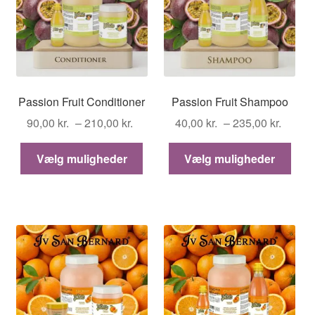
på
på
varesiden
vare
Passion Fruit Conditioner
Passion Fruit Shampoo
Prisinterval:
Prisin
90,00
kr.
–
210,00
kr.
40,00
kr.
–
235,00
kr.
90,00 kr.
40,00 
Dette
Dett
til
til
Vælg muligheder
Vælg muligheder
vare
vare
210,00 kr.
235,00
har
har
flere
flere
varianter.
varia
Mulighederne
Muli
kan
kan
vælges
vælg
på
på
varesiden
vare