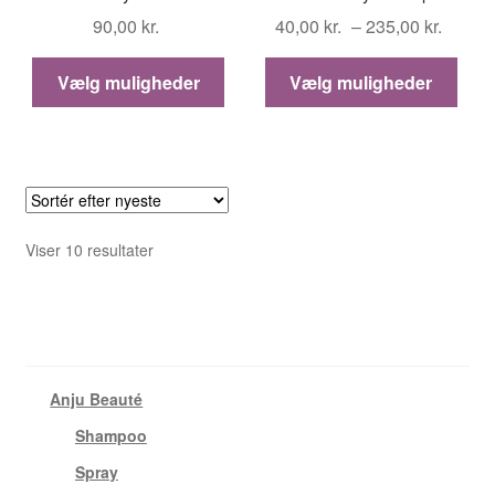
Prisin
90,00
kr.
40,00
kr.
–
235,00
kr.
40,00 
Dette
Dett
til
Vælg muligheder
Vælg muligheder
vare
vare
235,00
har
har
flere
flere
varianter.
varia
Mulighederne
Muli
kan
kan
Sorteret
Viser 10 resultater
vælges
vælg
efter
på
på
seneste
varesiden
vare
Varekategorier
Anju Beauté
(24)
Shampoo
(12)
Spray
(7)