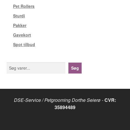
Pet Rollers
(5)
Sturdi
(33)
Pakker
(1)
Gavekort
(3)
Spot tilbud
(1)
Søg
Søg
DSE-Service / Petgrooming Dorthe Seierø
-
CVR:
35894489