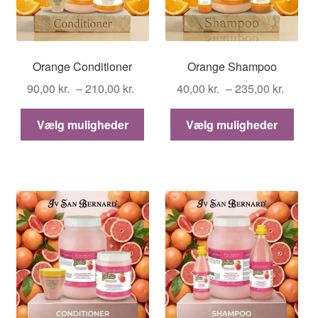
Orange Conditioner
Orange Shampoo
Prisinterval:
Prisin
90,00
kr.
–
210,00
kr.
40,00
kr.
–
235,00
kr.
90,00 kr.
40,00 
Dette
Dett
til
til
Vælg muligheder
Vælg muligheder
vare
vare
210,00 kr.
235,00
har
har
flere
flere
varianter.
varia
Mulighederne
Muli
kan
kan
vælges
vælg
på
på
varesiden
vare