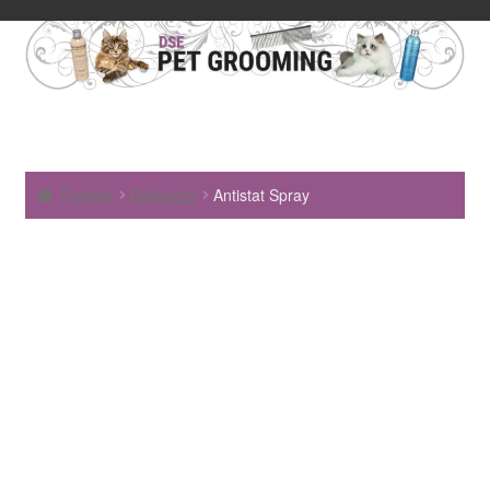
Forside
Baldecchi
Antistat Spray