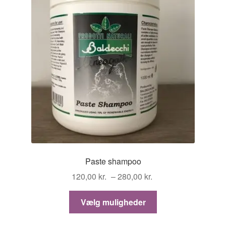
Paste shampoo
Prisinterval:
120,00
kr.
–
280,00
kr.
120,00 kr.
Dette
til
Vælg muligheder
vare
280,00 kr.
har