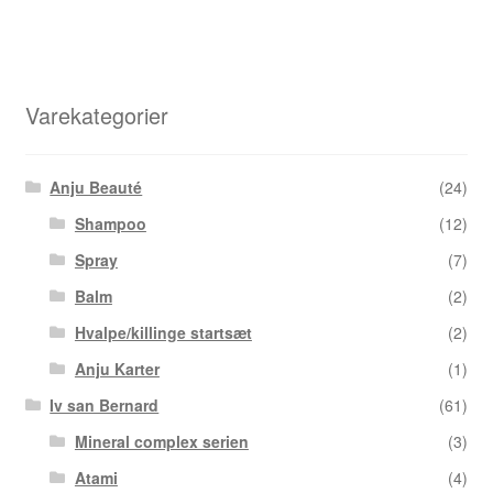
flere
varianter.
Mulighederne
kan
Varekategorier
vælges
på
varesiden
Anju Beauté
(24)
Shampoo
(12)
Spray
(7)
Balm
(2)
Hvalpe/killinge startsæt
(2)
Anju Karter
(1)
Iv san Bernard
(61)
Mineral complex serien
(3)
Atami
(4)