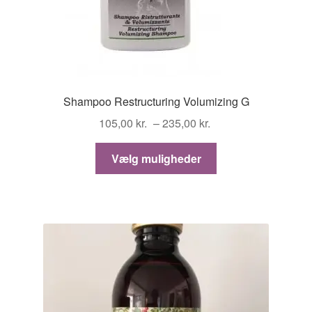
Shampoo Restructuring Volumizing G
Prisinterval:
105,00
kr.
–
235,00
kr.
105,00 kr.
Dette
til
Vælg muligheder
vare
235,00 kr.
har
flere
varianter.
Mulighederne
kan
vælges
på
varesiden