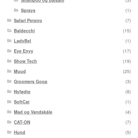
Shampoo og balsam
(3)
Sprays
(1)
Safari Petstro
(7)
Baldecchi
(15)
LadyBel
(1)
Eye Envy
(17)
Show Tech
(19)
Muud
(25)
Groomers Goop
(3)
Nyfødte
(8)
SoftCat
(1)
Mad og Vandskåle
(4)
CAT-ON
(7)
Hund
(5)