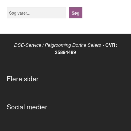
Søg
Søg
DSE-Service / Petgrooming Dorthe Seierø
-
CVR:
35894489
Flere sider
Social medier