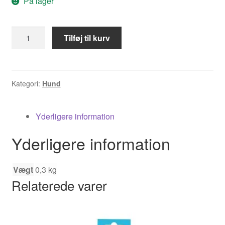
På lager
Elg-
Tilføj til kurv
m
pivlyd
antal
Kategori:
Hund
Yderligere information
Yderligere information
Vægt
0,3 kg
Relaterede varer