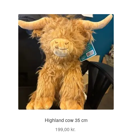
flere
varianter.
Mulighederne
kan
vælges
på
varesiden
Highland cow 35 cm
199,00
kr.