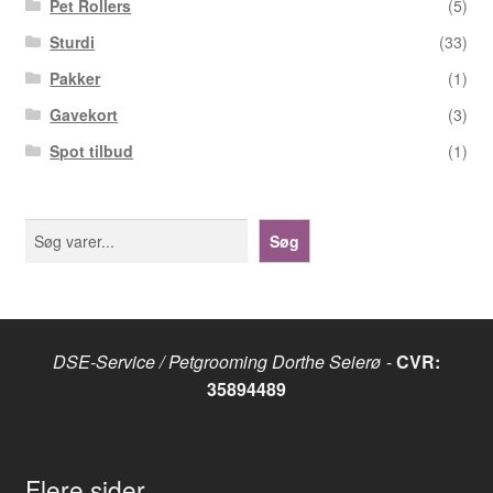
Pet Rollers
(5)
Sturdi
(33)
Pakker
(1)
Gavekort
(3)
Spot tilbud
(1)
Søg
Søg
DSE-Service / Petgrooming Dorthe Seierø
-
CVR:
35894489
Flere sider