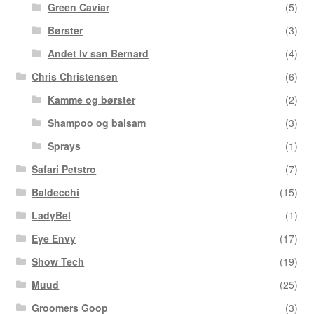
Green Caviar
(5)
Børster
(3)
Andet Iv san Bernard
(4)
Chris Christensen
(6)
Kamme og børster
(2)
Shampoo og balsam
(3)
Sprays
(1)
Safari Petstro
(7)
Baldecchi
(15)
LadyBel
(1)
Eye Envy
(17)
Show Tech
(19)
Muud
(25)
Groomers Goop
(3)