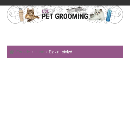
Forside
Hund
Elg- m pivlyd