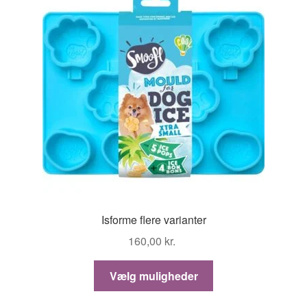
Isforme flere varianter
160,00
kr.
Dette
Vælg muligheder
vare
har