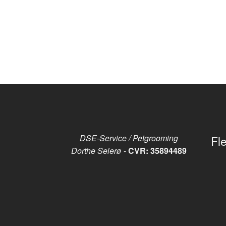
DSE-Service / Petgrooming
Fle
Dorthe Seierø
-
CVR: 35894489