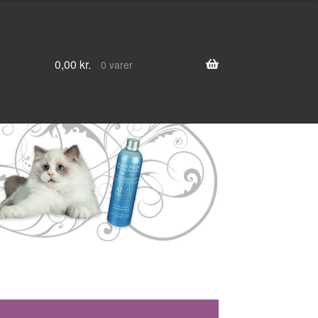
0,00
kr.
0 varer