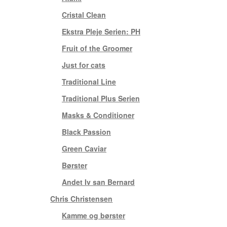
Cristal Clean
(3)
Ekstra Pleje Serien: PH
(1)
Fruit of the Groomer
(10)
Just for cats
(7)
Traditional Line
(7)
Traditional Plus Serien
(4)
Masks & Conditioner
(1)
Black Passion
(2)
Green Caviar
(5)
Børster
(3)
Andet Iv san Bernard
(4)
Chris Christensen
(6)
Kamme og børster
(2)