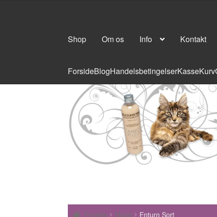
Shop
Om os
Info
Kontakt
Forside
Blog
Handelsbetingelser
Kasse
Kurv
Forside
Muud
Enturn Sort