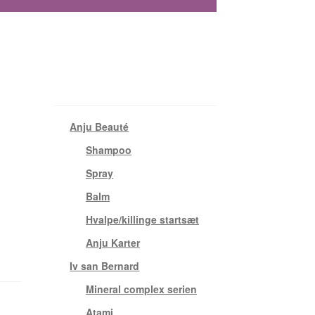
Varekategorier
Anju Beauté
(24)
Shampoo
(12)
Spray
(7)
Balm
(2)
Hvalpe/killinge startsæt
(2)
Anju Karter
(1)
Iv san Bernard
(61)
Mineral complex serien
(3)
Atami
(4)