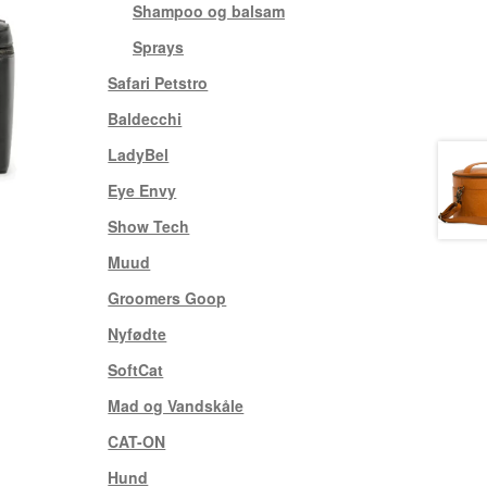
Shampoo og balsam
(3)
Sprays
(1)
Safari Petstro
(7)
Baldecchi
(15)
LadyBel
(1)
Eye Envy
(17)
Show Tech
(19)
Muud
(25)
Groomers Goop
(3)
Nyfødte
(8)
SoftCat
(1)
Mad og Vandskåle
(4)
CAT-ON
(7)
Hund
(5)