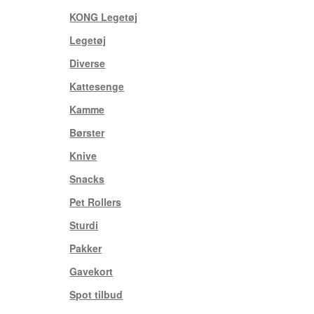
KONG Legetøj
(11)
Legetøj
(21)
Diverse
(24)
Kattesenge
(6)
Kamme
(18)
Børster
(11)
Knive
(3)
Snacks
(9)
Pet Rollers
(5)
Sturdi
(33)
Pakker
(1)
Gavekort
(3)
Spot tilbud
(1)