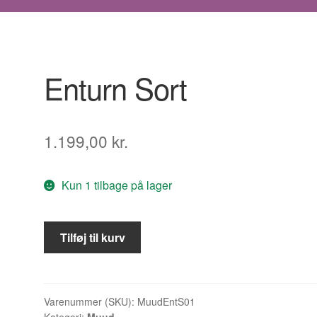
Enturn Sort
1.199,00
kr.
Kun 1 tilbage på lager
Enturn
Tilføj til kurv
Sort
antal
Varenummer (SKU):
MuudEntS01
Kategori:
Muud