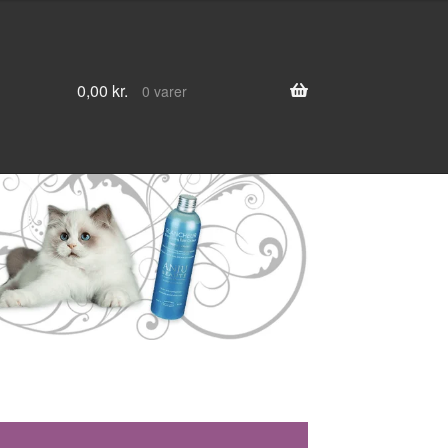
0,00
kr.
0 varer