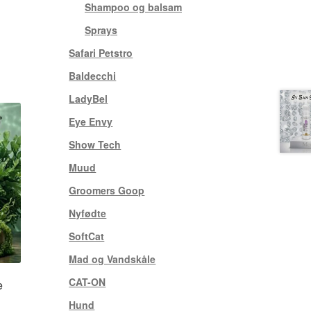
Shampoo og balsam
(3)
Sprays
(1)
Safari Petstro
(7)
Baldecchi
(15)
LadyBel
(1)
Eye Envy
(17)
Show Tech
(19)
Muud
(25)
Groomers Goop
(3)
Nyfødte
(8)
SoftCat
(1)
Mad og Vandskåle
(4)
CAT-ON
(7)
e
Hund
(5)