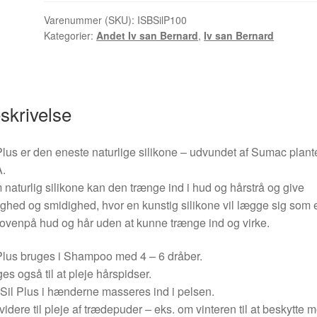
Plus
100
Varenummer (SKU):
ISBSilP100
Kategorier:
Andet Iv san Bernard
,
Iv san Bernard
ml
antal
skrivelse
Plus er den eneste naturlige silikone – udvundet af Sumac plant
.
naturlig silikone kan den trænge ind i hud og hårstrå og give
ighed og smidighed, hvor en kunstig silikone vil lægge sig som 
 ovenpå hud og hår uden at kunne trænge ind og virke.
Plus bruges i Shampoo med 4 – 6 dråber.
es også til at pleje hårspidser.
 Sil Plus i hænderne masseres ind i pelsen.
idere til pleje af trædepuder – eks. om vinteren til at beskytte 