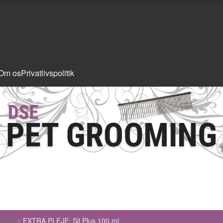
Om os
Privatlivspolitik
rnard
EXTRA PLEJE: Sil Plus 100 ml