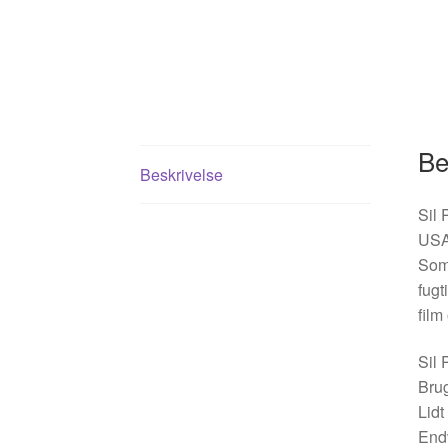
Be
Beskrivelse
Sil 
USA
Som 
fugt
film
Sil 
Brug
Lidt
Endv