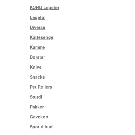
KONG Legetøj
(11)
Legetøj
(21)
Diverse
(24)
Kattesenge
(6)
Kamme
(18)
Børster
(11)
Knive
(3)
Snacks
(9)
Pet Rollers
(5)
Sturdi
(33)
Pakker
(1)
Gavekort
(3)
Spot tilbud
(1)