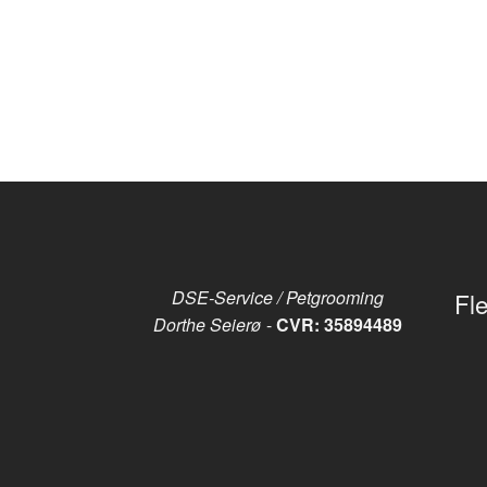
DSE-Service / Petgrooming
Fle
Dorthe Seierø
-
CVR: 35894489