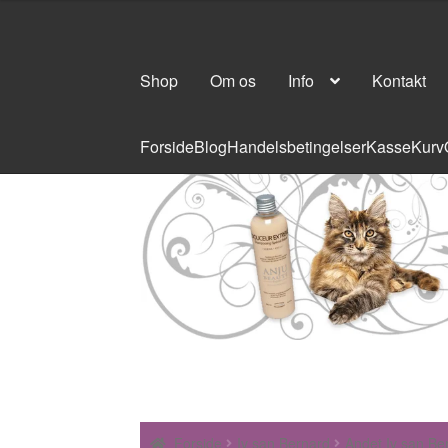
Shop
Om os
Info
Kontakt
Forside
Blog
Handelsbetingelser
Kasse
Kurv
Forside
Iv san Bernard
Andet Iv san Be