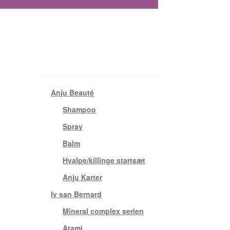
Varekategorier
Anju Beauté
(24)
Shampoo
(12)
Spray
(7)
Balm
(2)
Hvalpe/killinge startsæt
(2)
Anju Karter
(1)
Iv san Bernard
(61)
Mineral complex serien
(3)
Atami
(4)