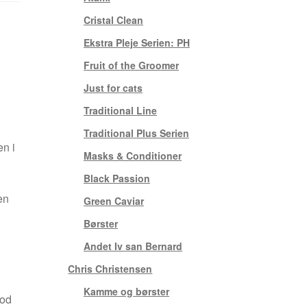
Cristal Clean
(3)
Ekstra Pleje Serien: PH
(1)
Fruit of the Groomer
(10)
Just for cats
(7)
Traditional Line
(7)
Traditional Plus Serien
(4)
en i
Masks & Conditioner
(1)
Black Passion
(2)
en
Green Caviar
(5)
Børster
(3)
Andet Iv san Bernard
(4)
Chris Christensen
(6)
Kamme og børster
(2)
mod