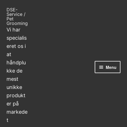
Spring
Spring
DSE-
til
til
Service /
navigation
indhold
Pet
Grooming
Vi har
specialis
eret os i
at
håndplu
Menu
kke de
mest
Forside
unikke
produkt
Blog
er på
markede
Handelsbetingelser
t