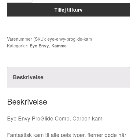
Envy
ProGlide
Tilføj til kurv
kam
antal
Varenummer (SKU):
eye-envy-proglide-kam
Kategorier:
Eye Envy
,
Kamme
Beskrivelse
Beskrivelse
Eye Envy ProGlide Comb, Carbon kam
Fantastisk kam til alle pels typer, fjerner døde hår