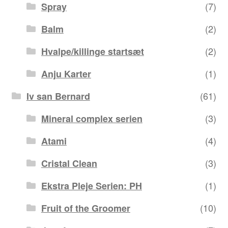
(7)
Spray
(2)
Balm
(2)
Hvalpe/killinge startsæt
(1)
Anju Karter
(61)
Iv san Bernard
(3)
Mineral complex serien
(4)
Atami
(3)
Cristal Clean
(1)
Ekstra Pleje Serien: PH
(10)
Fruit of the Groomer