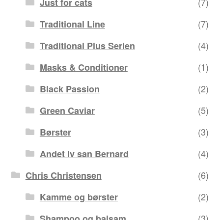
(7)
Just for cats
(7)
Traditional Line
(4)
Traditional Plus Serien
(1)
Masks & Conditioner
(2)
Black Passion
(5)
Green Caviar
(3)
Børster
(4)
Andet Iv san Bernard
(6)
Chris Christensen
(2)
Kamme og børster
(3)
Shampoo og balsam