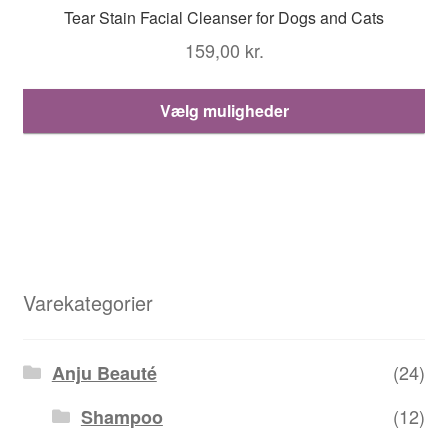
Tear Stain Facial Cleanser for Dogs and Cats
159,00
kr.
De
Vælg muligheder
va
ha
fle
var
Mu
ka
væ
Varekategorier
på
va
(24)
Anju Beauté
(12)
Shampoo