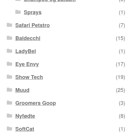
(1)
Sprays
(7)
Safari Petstro
(15)
Baldecchi
(1)
LadyBel
(17)
Eye Envy
(19)
Show Tech
(25)
Muud
(3)
Groomers Goop
(8)
Nyfødte
(1)
SoftCat