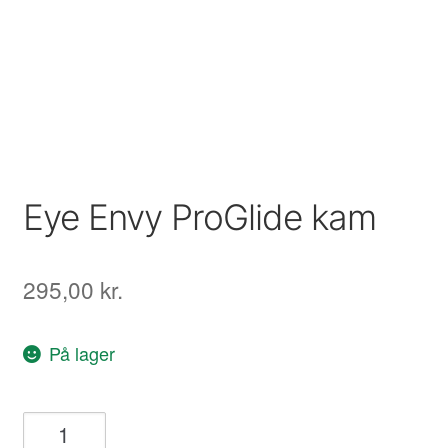
Eye Envy ProGlide kam
295,00
kr.
På lager
Eye