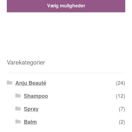
De
til
Vælg muligheder
va
110,00 kr.
ha
fle
var
Mu
ka
væ
Varekategorier
på
va
(24)
Anju Beauté
(12)
Shampoo
(7)
Spray
(2)
Balm