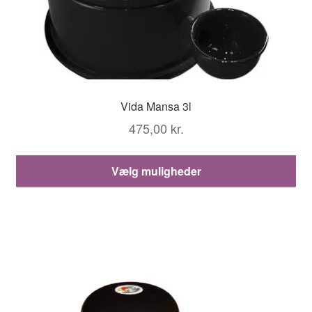
Vida Mansa 3l
475,00
kr.
De
Vælg muligheder
va
ha
fle
var
Mu
ka
væ