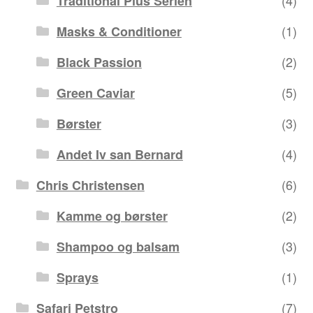
Traditional Plus Serien
(1)
Masks & Conditioner
(2)
Black Passion
(5)
Green Caviar
(3)
Børster
(4)
Andet Iv san Bernard
(6)
Chris Christensen
(2)
Kamme og børster
(3)
Shampoo og balsam
(1)
Sprays
(7)
Safari Petstro