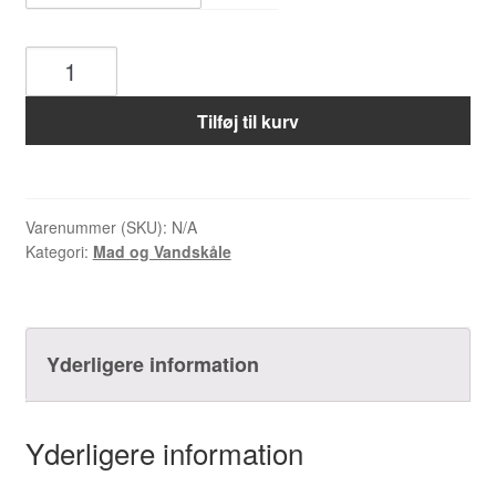
Vida
Mansa
1.4
Tilføj til kurv
l
antal
Varenummer (SKU):
N/A
Kategori:
Mad og Vandskåle
Yderligere information
Yderligere information