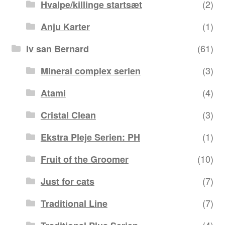
(2)
Hvalpe/killinge startsæt
(1)
Anju Karter
(61)
Iv san Bernard
(3)
Mineral complex serien
(4)
Atami
(3)
Cristal Clean
(1)
Ekstra Pleje Serien: PH
(10)
Fruit of the Groomer
(7)
Just for cats
(7)
Traditional Line
(4)