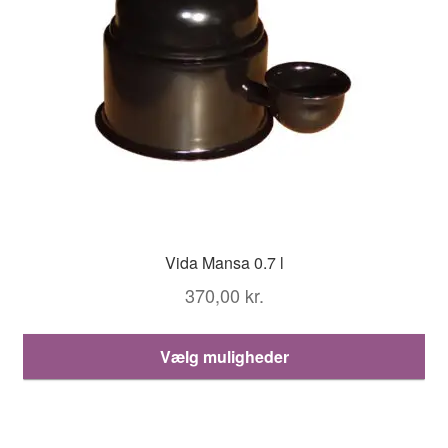
på
va
Vida Mansa 0.7 l
370,00
kr.
De
Vælg muligheder
va
ha
fle