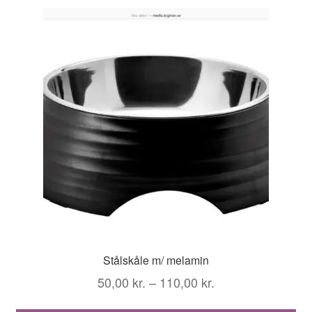
var
Mu
ka
væ
på
va
Stålskåle m/ melamin
Prisinterval:
50,00
kr.
–
110,00
kr.
50,00 kr.