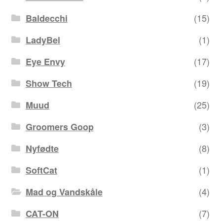
(15)
Baldecchi
(1)
LadyBel
(17)
Eye Envy
(19)
Show Tech
(25)
Muud
(3)
Groomers Goop
(8)
Nyfødte
(1)
SoftCat
(4)
Mad og Vandskåle
(7)
CAT-ON