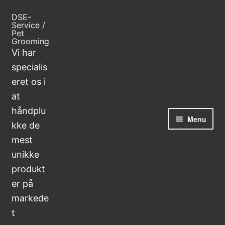
Spring
Spring
DSE-
til
til
Service /
navigation
indhold
Pet
Grooming
Vi har
specialis
eret os i
at
håndplu
Menu
kke de
mest
Forside
unikke
produkt
Blog
er på
markede
Handelsbetingelser
t